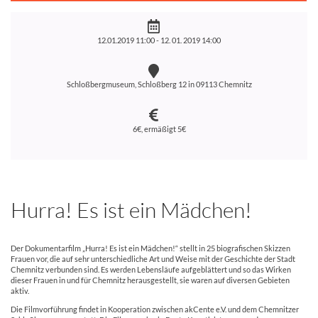
12.01.2019 11:00 -
12. 01. 2019 14:00
Schloßbergmuseum, Schloßberg 12 in 09113 Chemnitz
6€, ermäßigt 5€
Hurra! Es ist ein Mädchen!
Der Dokumentarfilm „Hurra! Es ist ein Mädchen!“ stellt in 25 biografischen Skizzen
Frauen vor, die auf sehr unterschiedliche Art und Weise mit der Geschichte der Stadt
Chemnitz verbunden sind. Es werden Lebensläufe aufgeblättert und so das Wirken
dieser Frauen in und für Chemnitz herausgestellt, sie waren auf diversen Gebieten
aktiv.
Die Filmvorführung findet in Kooperation zwischen akCente e.V. und dem Chemnitzer