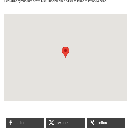
Schloßbergmuseum statt. Die Filmemacherin Beate Kunath ist anwesend.
teilen
twittern
teilen