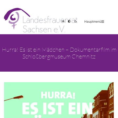
Hauptmenü
Hurra! Es ist ein Mädchen – Dokumentarfilm im
Schloßbergmuseum Chemnitz