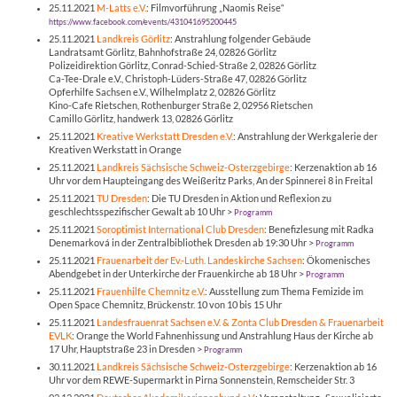
25.11.2021
M-Latts e.V.
: Filmvorführung „Naomis Reise“
https://www.facebook.com/events/431041695200445
25.11.2021
Landkreis Görlitz
: Anstrahlung folgender Gebäude
Landratsamt Görlitz, Bahnhofstraße 24, 02826 Görlitz
Polizeidirektion Görlitz, Conrad-Schied-Straße 2, 02826 Görlitz
Ca-Tee-Drale e.V., Christoph-Lüders-Straße 47, 02826 Görlitz
Opferhilfe Sachsen e.V., Wilhelmplatz 2, 02826 Görlitz
Kino-Cafe Rietschen, Rothenburger Straße 2, 02956 Rietschen
Camillo Görlitz, handwerk 13, 02826 Görlitz
25.11.2021
Kreative Werkstatt Dresden e.V.
: Anstrahlung der Werkgalerie der
Kreativen Werkstatt in Orange
25.11.2021
Landkreis Sächsische Schweiz-Osterzgebirge
: Kerzenaktion ab 16
Uhr vor dem Haupteingang des Weißeritz Parks, An der Spinnerei 8 in Freital
25.11.2021
TU Dresden
: Die TU Dresden in Aktion und Reflexion zu
geschlechtsspezifischer Gewalt ab 10 Uhr >
Programm
25.11.2021
Soroptimist International Club Dresden
: Benefizlesung mit Radka
Denemarková in der Zentralbibliothek Dresden ab 19:30 Uhr >
Programm
25.11.2021
Frauenarbeit der Ev.-Luth. Landeskirche Sachsen
: Ökomenisches
Abendgebet in der Unterkirche der Frauenkirche ab 18 Uhr >
Programm
25.11.2021
Frauenhilfe Chemnitz e.V.
: Ausstellung zum Thema Femizide im
Open Space Chemnitz, Brückenstr. 10 von 10 bis 15 Uhr
25.11.2021
Landesfrauenrat Sachsen e.V. & Zonta Club Dresden & Frauenarbeit
EVLK
: Orange the World Fahnenhissung und Anstrahlung Haus der Kirche ab
17 Uhr, Hauptstraße 23 in Dresden >
Programm
30.11.2021
Landkreis Sächsische Schweiz-Osterzgebirge
: Kerzenaktion ab 16
Uhr vor dem REWE-Supermarkt in Pirna Sonnenstein, Remscheider Str. 3