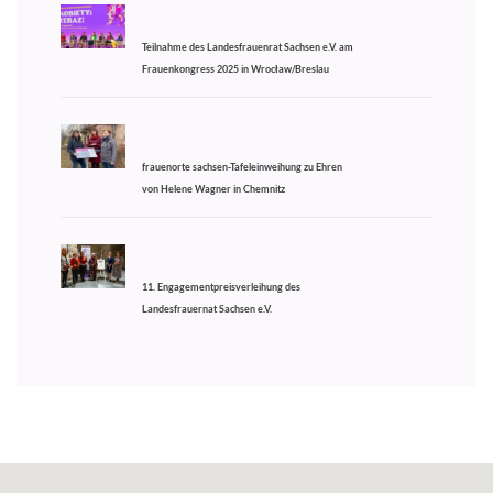
Teilnahme des Landesfrauenrat Sachsen e.V. am
Frauenkongress 2025 in Wrocław/Breslau
frauenorte sachsen-Tafeleinweihung zu Ehren
von Helene Wagner in Chemnitz
11. Engagementpreisverleihung des
Landesfrauernat Sachsen e.V.