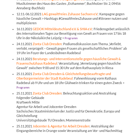
Musikzimmer des Haus des Gastes „Erzhammer“, Buchholzer Str. 2, 09456
Annaberg-Buchholz
12.11.-06.12.2021
LAG gewaltfreies Zuhause Sachsen e.V.
: Kampagne gegen
häusliche Gewalt > Hashtags #GewaltfreiesZuhause und #Stroeer nutzen und
multiplizieren
16.11.2021
GEDOK Mitteldeutschland e.V. & SHIA e.V.
: Friedensgebet anlässlich
des Internationalen Tages zur Beseitigung von Gewlt an Frauen von 17 bis 18
Uhr in der Nikolaikirche Leipzig >
Programm
24.11.2021
Zonta Club Dresden
: Podiumsdiskussion zum Thema „Verliebt,
verlobt, verprügelt – Gewalt gegen Frauen als gesellschaftliches Problem“ ab
19 Uhr im Foyer der Landesbühnen Radebeul
24.11.2021
Beratungs- und Interventionsstelle gegen häusliche Gewalt &
Frauenschutzhaus Radebeul
: Veranstaltung „Vernetzung gegen häusliche
Gewalt“ zwischen 9:00 und 15:30 Uhr auf dem Rathausplatz in Riesa
25.11.2021
Zonta Club Dresden & Gleichstellungsbeauftragte und
Oberbürgermeister der Stadt Radebeul
: Fahnenhissung vorm Rathaus
Radebeul ab 9 Uhr und um 18 Uhr Glühwein trinken für einen guten Zweck >
Programm
25.11.2021
Zonta Club Dresden
: Beleuchtungsaktion und Anstrahlung
folgender Gebäude
Kraftwerk Mitte
Agentur für Arbeit und Jobcenter Dresden
Sächsisches Staatministerium der Justiz und für Demokratie, Europa und
Gleichstellung
Universitätsgebäude TU Dresden, Mommsenstraße
25.11.2021
Jobcenter & Agentur für Arbeit Dresden
: Anstrahlung der
Eingangsbereiche in Orange sowie Veranstaltung am Vor- und Nachmittag