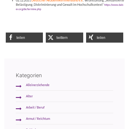
02.12.2021
Deutscher Akademikerinnenbund e.V.
: Veranstaltung „Sexualisierte
Belästigung, Diskriminierung und Gewalt im Hochschulkontext“
https://www.dab-
ev.org/de/termine.php
teilen
twittern
teilen
Kategorien
Alleinerziehende
Alter
Arbeit / Beruf
Armut / Reichtum