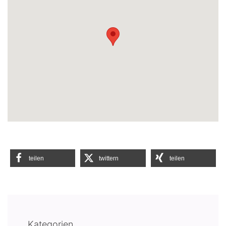
teilen
twittern
teilen
Kategorien