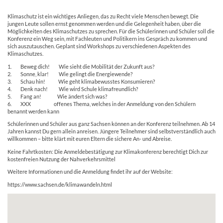
Klimaschutz ist ein wichtiges Anliegen, das zu Recht viele Menschen bewegt. Die
jungen Leute sollen ernst genommen werden und die Gelegenheit haben, über die
Möglichkeiten des Klimaschutzes zu sprechen. Für die Schülerinnen und Schüler soll die
Konferenz ein Weg sein, mit Fachleuten und Politikern ins Gespräch zu kommen und
sich auszutauschen. Geplant sind Workshops zu verschiedenen Aspekten des
Klimaschutzes.
1. Beweg dich! Wie sieht die Mobilität der Zukunft aus?
2. Sonne, klar! Wie gelingt die Energiewende?
3. Schau hin! Wie geht klimabewusstes Konsumieren?
4. Denk nach! Wie wird Schule klimafreundlich?
5. Fang an! Wie ändert sich was?
6. XXX offenes Thema, welches in der Anmeldung von den Schülern
benannt werden kann
Schülerinnen und Schüler aus ganz Sachsen können an der Konferenz teilnehmen. Ab 14
Jahren kannst Du gern allein anreisen. Jüngere Teilnehmer sind selbstverständlich auch
willkommen – bitte klärt mit euren Eltern die sichere An- und Abreise.
Keine Fahrtkosten: Die Anmeldebestätigung zur Klimakonferenz berechtigt Dich zur
kostenfreien Nutzung der Nahverkehrsmittel
Weitere Informationen und die Anmeldung findet ihr auf der Website:
https://www.sachsen.de/klimawandeln.html