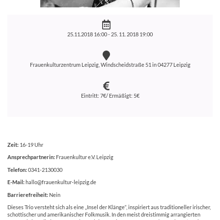
25.11.2018 16:00 -
25. 11. 2018 19:00
Frauenkulturzentrum Leipzig, Windscheidstraße 51 in 04277 Leipzig
Eintritt: 7€/ Ermäßigt: 5€
Zeit:
16-19 Uhr
Ansprechpartnerin:
Frauenkultur e.V. Leipzig
Telefon:
0341-2130030
E-Mail:
hallo@frauenkultur-leipzig.de
Barrierefreiheit:
Nein
Dieses Trio versteht sich als eine „Insel der Klänge“, inspiriert aus traditioneller irischer,
schottischer und amerikanischer Folkmusik. In den meist dreistimmig arrangierten