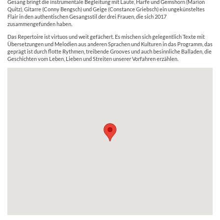
Gesang bringt die instrumentale Begleitung mit Laute, Harfe und Gemshorn (Marion
Quitz), Gitarre (Conny Bengsch) und Geige (Constance Griebsch) ein ungekünsteltes
Flair in den authentischen Gesangsstil der drei Frauen, die sich 2017
zusammengefunden haben.
Das Repertoire ist virtuos und weit gefächert. Es mischen sich gelegentlich Texte mit
Übersetzungen und Melodien aus anderen Sprachen und Kulturen in das Programm, das
geprägt ist durch flotte Rythmen, treibende Grooves und auch besinnliche Balladen, die
Geschichten vom Leben, Lieben und Streiten unserer Vorfahren erzählen.