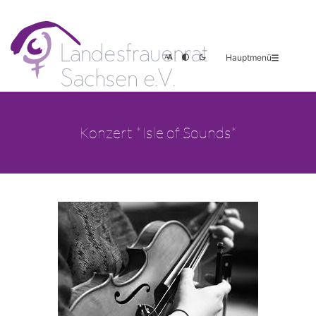
Hauptmenü
Konzert *Isle of Sounds*