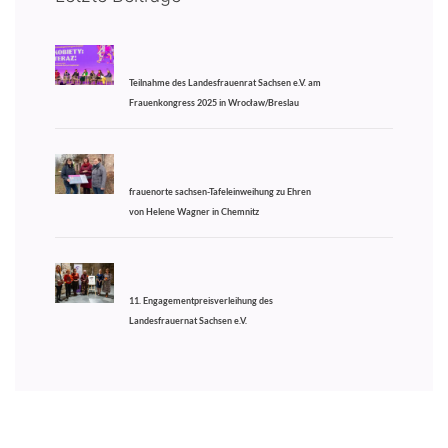
Teilnahme des Landesfrauenrat Sachsen e.V. am
Frauenkongress 2025 in Wrocław/Breslau
frauenorte sachsen-Tafeleinweihung zu Ehren
von Helene Wagner in Chemnitz
11. Engagementpreisverleihung des
Landesfrauernat Sachsen e.V.