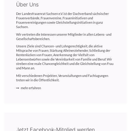
Über Uns
Der Landesfrauenrat Sachsen e.V. ist der Dachverband sächsischer
Frauenverbände, Frauenvereine, Fraueninitiativen und
Frauenvereinigungen sowie Gleichstellungsinitiativen in ganz
Sachsen.
Wir vertreten die Interessen unserer Mitglieder in allen Lebens- und
Gesellschaftsbereichen.
Unsere Ziele sind Chancen- und Lohngerechtigkeit, die aktive
Mitsprache von Frauen, Stärkung Alleinerziehender, Schließung der
Rentenlücken von Frauen, Anerkennung der Vielfalt von
Lebensentwürfen sowie die Vereinbarkeit von Familie und Beruf. Wir
streben eine reale Chancengleichheit und die Gleichstellung von Frau
und Mann an.
Mit verschiedenen Projekten, Veranstaltungen und Fachtagungen
treten wir in die Öffentlichkeit.
mehr erfahren
Jetzt Facebook-Mitglied werden