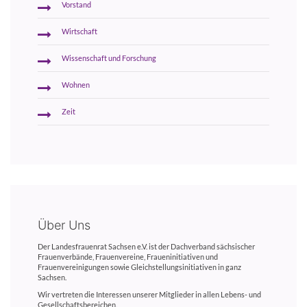
Vorstand
Wirtschaft
Wissenschaft und Forschung
Wohnen
Zeit
Über Uns
Der Landesfrauenrat Sachsen e.V. ist der Dachverband sächsischer
Frauenverbände, Frauenvereine, Fraueninitiativen und
Frauenvereinigungen sowie Gleichstellungsinitiativen in ganz
Sachsen.
Wir vertreten die Interessen unserer Mitglieder in allen Lebens- und
Gesellschaftsbereichen.