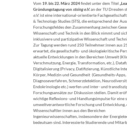
Vom
19. bis 22. März 2024
findet unter dem Titel
„Lea
Gründungstagung von
stsing e.V.
an der TU Dresden st
e.V.
ist eine international-orientierte Fachgesellschaft
& Technology Studies (STS), die entsprechend der Aus
Forschungsfeldes den Zusammenhang zwischen Gesel
Wissenschaft und Technik in den Blick nimmt und sic
inklusivere und partizipative Wissenschaft und Techni
Zur Tagung werden rund 250 Teilnehmer:innen aus 2
erwartet, die gesellschafts- und ökologiekritische Per
aktuelle Entwicklungen in den Bereichen Umwelt (Kl
Verschmutzung, Energie, Transformation, etc.), Dataf
Digitalisierung (Privacy, Datifizierung, Künstliche Intel
Körper, Medizin und Gesundheit (Gesundheits-Apps, 
Diagnoseverfahren, Schmerzdetektion, Neurodiversit
Endokrinologie etc.) werfen und inter- und transdiszi
Forschungsansätze zur Diskussion stellen. Damit eröf
wichtige Reflexions- und Handlungsimpulse für eine s
umweltverantwortliche Forschung und Entwicklung, d
Wissenschaftler:innen aus den Bereichen
Ingenieurwissenschaften, insbesondere der Energiete
bedeutsam sind
.
Interessierte Studierende und Mitarb