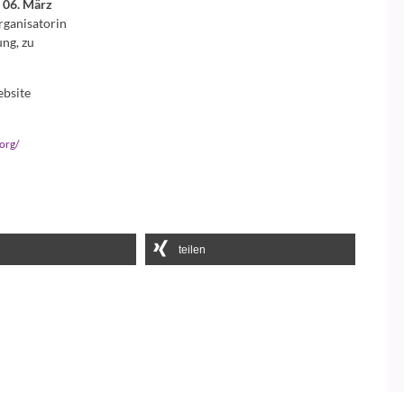
m
06. März
rganisatorin
ng, zu
ebsite
.org/
teilen