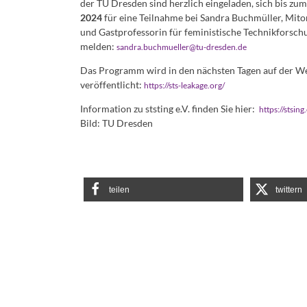
der TU Dresden sind herzlich eingeladen, sich bis zu
2024
für eine Teilnahme bei Sandra Buchmüller, Mito
und Gastprofessorin für feministische Technikforschu
melden:
sandra.buchmueller@tu-dresden.de
Das Programm wird in den nächsten Tagen auf der W
veröffentlicht:
https://sts-leakage.org/
Information zu ststing e.V. finden Sie hier:
https://stsing
Bild: TU Dresden
teilen
twittern