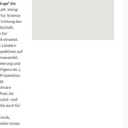
kage“ die
att.
stsing
 für Science
richtung des
lschaft,
h für
k einsetzt.
1 Ländern
spektiven auf
imawandel,
izierung und
ligenz etc.),
Prävention,
ät,
plinäre
fnen sie
ozial- und
ie auch für
chnik,
eiter:innen