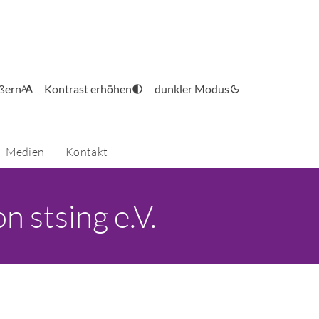
ößern
Kontrast erhöhen
dunkler Modus
Medien
Kontakt
 stsing e.V.