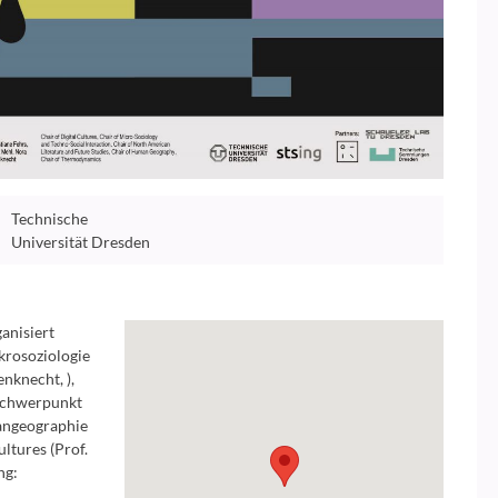
Technische
Universität Dresden
anisiert
krosoziologie
nknecht, ),
 Schwerpunkt
mangeographie
ultures (Prof.
ng: