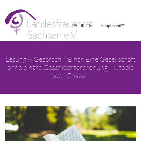
Hauptmenü
Lesung & Gespräch: “ Binär. Eine Gesellschaft
ohne binäre Geschlechterordnung – Utopie
oder Chaos?“