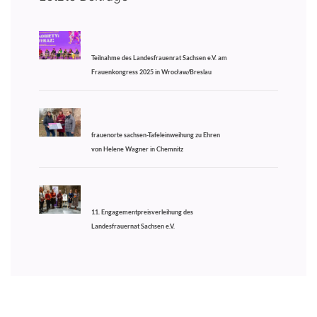
Teilnahme des Landesfrauenrat Sachsen e.V. am
Frauenkongress 2025 in Wrocław/Breslau
frauenorte sachsen-Tafeleinweihung zu Ehren
von Helene Wagner in Chemnitz
11. Engagementpreisverleihung des
Landesfrauernat Sachsen e.V.