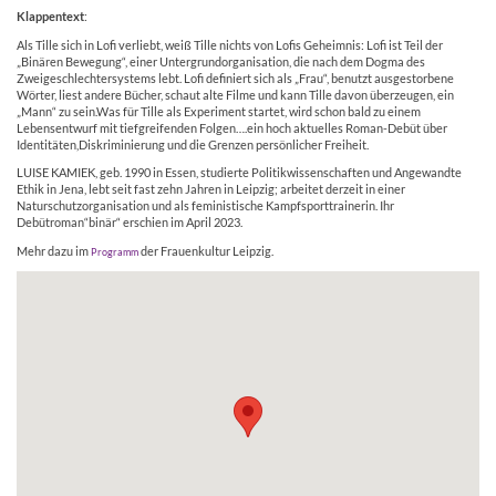
Klappentext
:
Als Tille sich in Lofi verliebt, weiß Tille nichts von Lofis Geheimnis: Lofi ist Teil der
„Binären Bewegung“, einer Untergrundorganisation, die nach dem Dogma des
Zweigeschlechtersystems lebt. Lofi definiert sich als „Frau“, benutzt ausgestorbene
Wörter, liest andere Bücher, schaut alte Filme und kann Tille davon überzeugen, ein
„Mann“ zu sein.Was für Tille als Experiment startet, wird schon bald zu einem
Lebensentwurf mit tiefgreifenden Folgen….ein hoch aktuelles Roman-Debüt über
Identitäten,Diskriminierung und die Grenzen persönlicher Freiheit.
LUISE KAMIEK, geb. 1990 in Essen, studierte Politikwissenschaften und Angewandte
Ethik in Jena, lebt seit fast zehn Jahren in Leipzig; arbeitet derzeit in einer
Naturschutzorganisation und als feministische Kampfsporttrainerin. Ihr
Debütroman“binär“ erschien im April 2023.
Mehr dazu im
der Frauenkultur Leipzig.
Programm