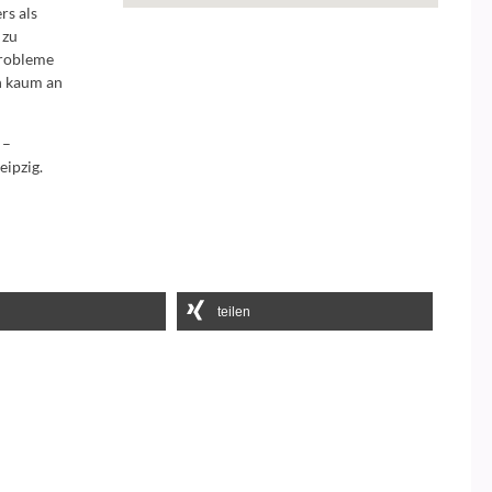
rs als
 zu
Probleme
ch kaum an
 –
eipzig.
teilen