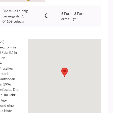
Die Villa Leipzig,
5 Euro | 3 Euro
Lessingsstr. 7,
ermäßigt
04109 Leipzig
95) –
egung – in
Fabrik“, in
llen
he
Klassiker
 stark
rauffinden
en 1996
rfasste. Die
en. Im Jahr
rtige
 und eine
ela Notz