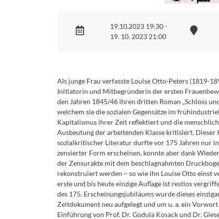
19.10.2023 19:30 -
19. 10. 2023 21:00
Als junge Frau verfasste Louise Otto-Peters (1819-18
Initiatorin und Mitbegründerin der ersten Frauenbew
den Jahren 1845/46 ihren dritten Roman „Schloss und 
welchem sie die sozialen Gegensätze im frühindustrie
Kapitalismus ihrer Zeit reflektiert und die menschlic
Ausbeutung der arbeitenden Klasse kritisiert. Dieser 
sozialkritischer Literatur durfte vor 175 Jahren nur in
zensierter Form erscheinen, konnte aber dank Wiede
der Zensurakte mit dem beschlagnahmten Druckbog
rekonstruiert werden – so wie ihn Louise Otto einst ve
erste und bis heute einzige Auflage ist restlos vergriff
des 175. Erscheinungsjubiläums wurde dieses einziga
Zeitdokument neu aufgelegt und um u. a. ein Vorwort
Einführung von Prof. Dr. Godula Kosack und Dr. Gies