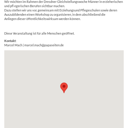
Wir möchten im Rahmen der Dresdner Gleichstellungswoche Männer in erzieherischen
und pfl egerischen Berufen sichtbar machen.
Dazu stellen wir uns vor, gemeinsam mit Erziehungsund Pflegeschulen sowie deren
Auszubildenden einen Workshop zu organisieren, in dem abschließend die
Anliegen dieser öffentlichkeitswirksam werden können.
Diese Veranstaltung ist für alle Menschen geöffnet.
Kontakt
:
Marcel Mach | marcel.mach@papaseiten.de