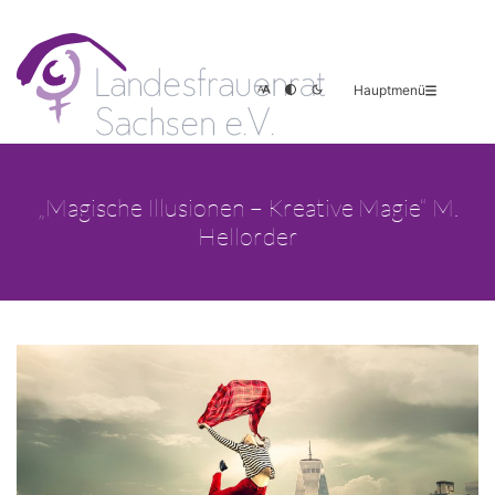
Hauptmenü
„Magische Illusionen – Kreative Magie“ M.
Hellorder