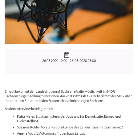
26.03.2020 19:00 -
26. 03. 2020 23:00
Erneut bekommt der Landesfrauenrat Sachsen e.V. die Möglichkeit im MDR
Sachsenspiegel Stellung zu beziehen. Am 26.03.2020 ab 19 Uhr berichtet der MDR über
die aktuellen Situation in den Frauenschutzeinrichtungen Sachsens.
An dem Interview beteiligen sich
Katja Meier, Staatsministerin der Jutiz und für Demokratie, Europa und
Gleichstellung
Susanne Köhler, Vorstandsvorsitzende des Landesfrauenrat Sachsen e.V.
Amelie Vogt, 1. Autonomes Frauenhaus Leipzig