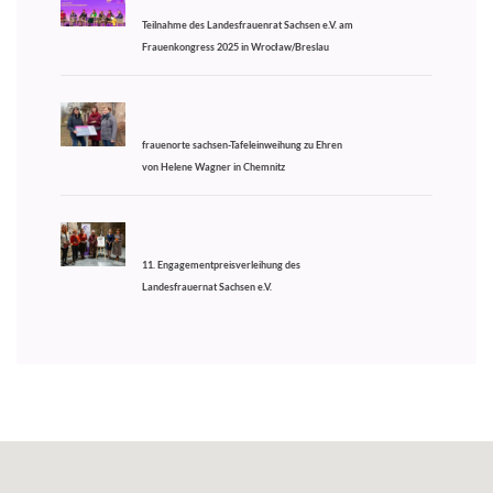
Teilnahme des Landesfrauenrat Sachsen e.V. am
Frauenkongress 2025 in Wrocław/Breslau
frauenorte sachsen-Tafeleinweihung zu Ehren
von Helene Wagner in Chemnitz
11. Engagementpreisverleihung des
Landesfrauernat Sachsen e.V.