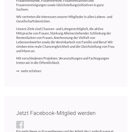
Frauenverbände, Frauenvereine, Fraueninitiativen und
Frauenvereinigungen sowie Gleichstellungsinitiativen in ganz
Sachsen.
Wir vertreten die Interessen unserer Mitglieder in allen Lebens- und
Gesellschaftsbereichen.
Unsere Ziele sind Chancen- und Lohngerechtigkeit, die aktive
Mitsprache von Frauen, Stärkung Alleinerziehender, Schließung der
Rentenlücken von Frauen, Anerkennung der Vielfalt von
Lebensentwürfen sowie die Vereinbarkeit von Familie und Beruf. Wir
streben eine reale Chancengleichheit und die Gleichstellung von Frau
und Mann an.
Mit verschiedenen Projekten, Veranstaltungen und Fachtagungen
treten wir in die Öffentlichkeit.
mehr erfahren
Jetzt Facebook-Mitglied werden
Für mehr News zu Frauenthemen und der Arbeit des Landesfrauenrat