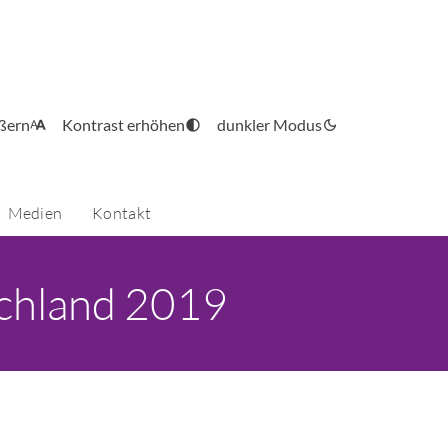
ößern
Kontrast erhöhen
dunkler Modus
Medien
Kontakt
chland 2019