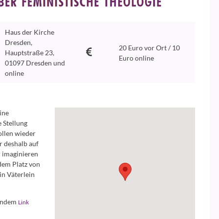
Haus der Kirche
Dresden,
20 Euro vor Ort / 10
Hauptstraße 23,
Euro online
01097 Dresden und
online
ine
 Stellung
ollen wieder
r deshalb auf
r imaginieren
dem Platz von
in Väterlein
gendem
Link