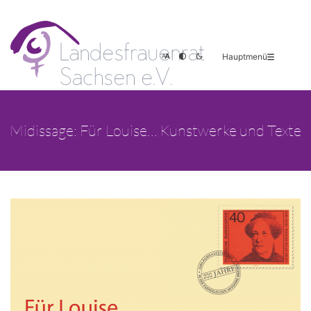
Hauptmenü
Midissage: Für Louise… Kunstwerke und Texte