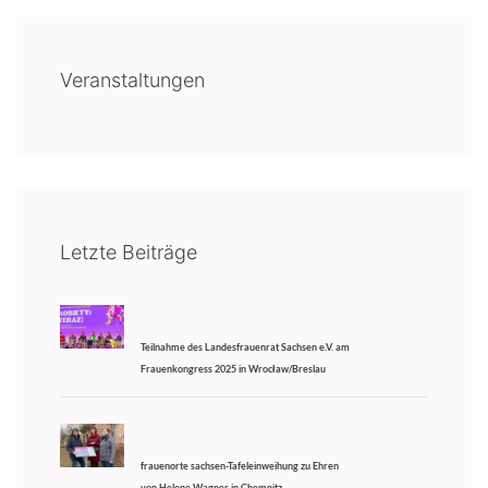
Veranstaltungen
Letzte Beiträge
Teilnahme des Landesfrauenrat Sachsen e.V. am
Frauenkongress 2025 in Wrocław/Breslau
frauenorte sachsen-Tafeleinweihung zu Ehren
von Helene Wagner in Chemnitz