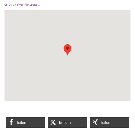
05_04_19_Flyer_Für Louise …_
teilen
twittern
teilen