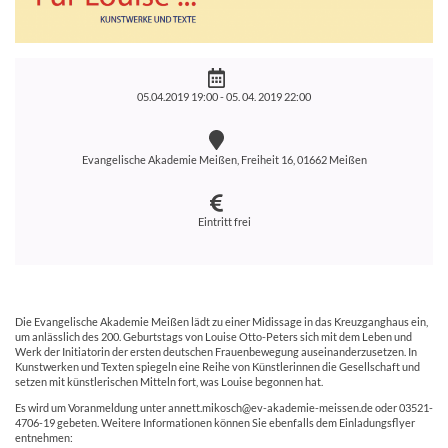
05.04.2019 19:00 -
05. 04. 2019 22:00
Evangelische Akademie Meißen, Freiheit 16, 01662 Meißen
Eintritt frei
Die Evangelische Akademie Meißen lädt zu einer Midissage in das Kreuzganghaus ein,
um anlässlich des 200. Geburtstags von Louise Otto-Peters sich mit dem Leben und
Werk der Initiatorin der ersten deutschen Frauenbewegung auseinanderzusetzen. In
Kunstwerken und Texten spiegeln eine Reihe von Künstlerinnen die Gesellschaft und
setzen mit künstlerischen Mitteln fort, was Louise begonnen hat.
Es wird um Voranmeldung unter annett.mikosch@ev-akademie-meissen.de oder 03521-
4706-19 gebeten. Weitere Informationen können Sie ebenfalls dem Einladungsflyer
entnehmen: