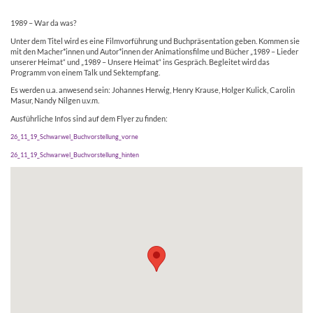
1989 – War da was?
Unter dem Titel wird es eine Filmvorführung und Buchpräsentation geben. Kommen sie
mit den Macher*innen und Autor*innen der Animationsfilme und Bücher „1989 – Lieder
unserer Heimat“ und „1989 – Unsere Heimat“ ins Gespräch. Begleitet wird das
Programm von einem Talk und Sektempfang.
Es werden u.a. anwesend sein: Johannes Herwig, Henry Krause, Holger Kulick, Carolin
Masur, Nandy Nilgen u.v.m.
Ausführliche Infos sind auf dem Flyer zu finden:
26_11_19_Schwarwel_Buchvorstellung_vorne
26_11_19_Schwarwel_Buchvorstellung_hinten