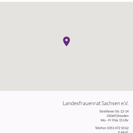
Landesfrauenrat Sachsen e.V.
Strehlener Str. 12-14
01069 Dresden
Mo – Fr 9 bis 15 Uhr
Telefon: 0351 472 10 62
E-Mail: