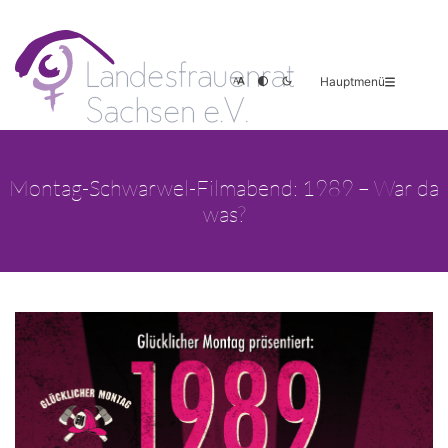
Hauptmenü
Montag-Schwarwel-Filmabend: 1989 – War da
was?