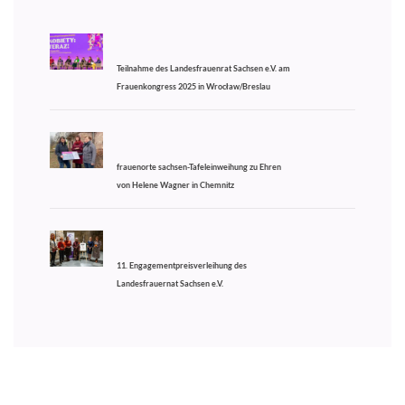
Teilnahme des Landesfrauenrat Sachsen e.V. am
Frauenkongress 2025 in Wrocław/Breslau
frauenorte sachsen-Tafeleinweihung zu Ehren
von Helene Wagner in Chemnitz
11. Engagementpreisverleihung des
Landesfrauernat Sachsen e.V.