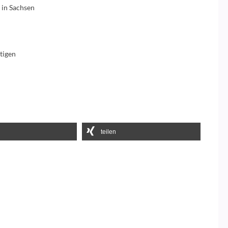
 in Sachsen
htigen
teilen