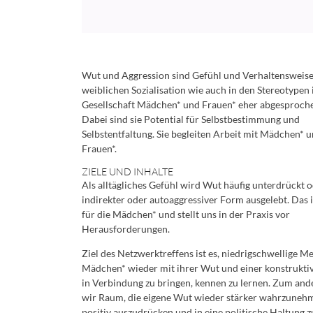
Wut und Aggression sind Gefühl und Verhaltensweisen
weiblichen Sozialisation wie auch in den Stereotypen 
Gesellschaft Mädchen* und Frauen* eher abgesproch
Dabei sind sie Potential für Selbstbestimmung und
Selbstentfaltung. Sie begleiten Arbeit mit Mädchen* 
Frauen*.
ZIELE UND INHALTE
Als alltägliches Gefühl wird Wut häufig unterdrückt o
indirekter oder autoaggressiver Form ausgelebt. Das 
für die Mädchen* und stellt uns in der Praxis vor
Herausforderungen.
Ziel des Netzwerktreffens ist es, niedrigschwellige 
Mädchen* wieder mit ihrer Wut und einer konstrukti
in Verbindung zu bringen, kennen zu lernen. Zum an
wir Raum, die eigene Wut wieder stärker wahrzunehm
positiv auszudrücken und in eine politische Haltung z