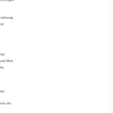
setzung,
und
tät
n und Wut
che
mit
ion als