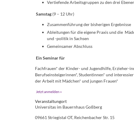
Vertiefende Arbeitsgruppen zu den drei Ebene
Samstag
(9 – 12 Uhr)
Zusammenführung der bisherigen Ergebnisse
Ableitungen für die eigene Praxis und die Mäd
und -politik in Sachsen
Gemeinsamer Abschluss
Ein Seminar für
Fachfrauen* der Kinder- und Jugendhilfe, Erzieher-in
Berufseinsteigerinnen*, Studentinnen* und interessier
der Arbeit mit Mädchen* und jungen Frauen*
Jetzt anmelden »
Veranstaltungort
Universitas im Bauernhaus Goßberg
09661 Striegistal OT, Reichenbacher Str. 15