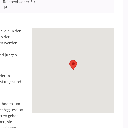
Reichenbacher Str.
15
, die in der
in der
en werden.
und jungen
der in
ist ungesund
Methoden, um
ve Aggression
deren geben
en, sie
u bringen.