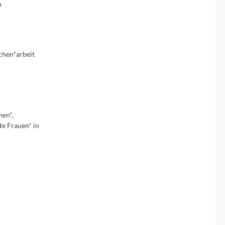
n
chen*arbeit
nen*,
te Frauen* in