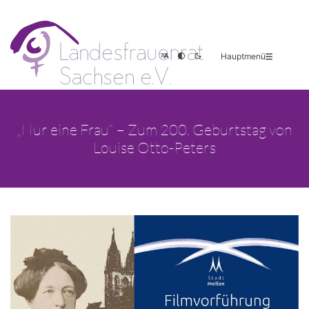
Hauptmenü
„Nur eine Frau“ – Zum 200. Geburtstag von
Louise Otto-Peters