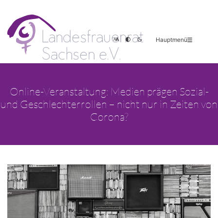
Hauptmenü
Online-Veranstaltung: Medien prägen Sozial-
und Geschlechterrollen – nicht nur in Zeiten von
Corona?