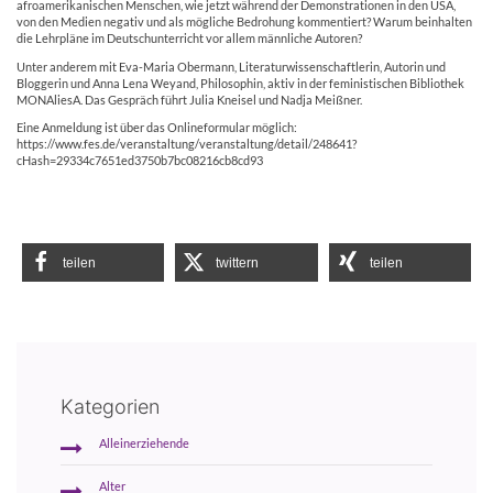
afroamerikanischen Menschen, wie jetzt während der Demonstrationen in den USA,
von den Medien negativ und als mögliche Bedrohung kommentiert? Warum beinhalten
die Lehrpläne im Deutschunterricht vor allem männliche Autoren?
Unter anderem mit
Eva-Maria Obermann, Literaturwissenschaftlerin, Autorin und
Bloggerin und
Anna Lena Weyand, Philosophin, aktiv in der feministischen Bibliothek
MONAliesA. Das Gespräch führt
Julia Kneisel und Nadja Meißner.
Eine Anmeldung ist über das Onlineformular möglich:
https://www.fes.de/veranstaltung/veranstaltung/detail/248641?
cHash=29334c7651ed3750b7bc08216cb8cd93
teilen
twittern
teilen
Kategorien
Alleinerziehende
Alter