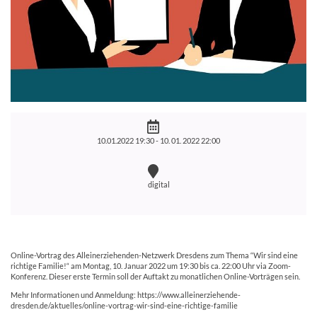
10.01.2022 19:30 -
10. 01. 2022 22:00
digital
Online-Vortrag des Alleinerziehenden-Netzwerk Dresdens zum Thema “Wir sind eine
richtige Familie!“ am Montag, 10. Januar 2022 um 19:30 bis ca. 22:00 Uhr via Zoom-
Konferenz. Dieser erste Termin soll der Auftakt zu monatlichen Online-Vorträgen sein.
Mehr Informationen und Anmeldung: https://www.alleinerziehende-
dresden.de/aktuelles/online-vortrag-wir-sind-eine-richtige-familie