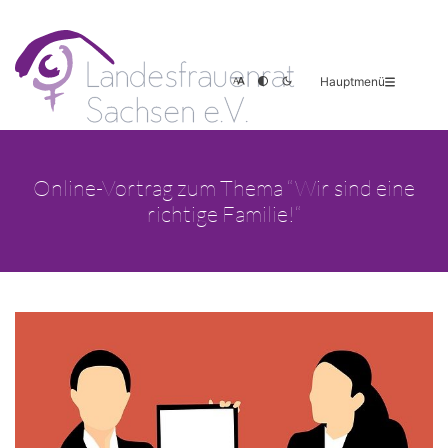
Hauptmenü
Online-Vortrag zum Thema “Wir sind eine
richtige Familie!“