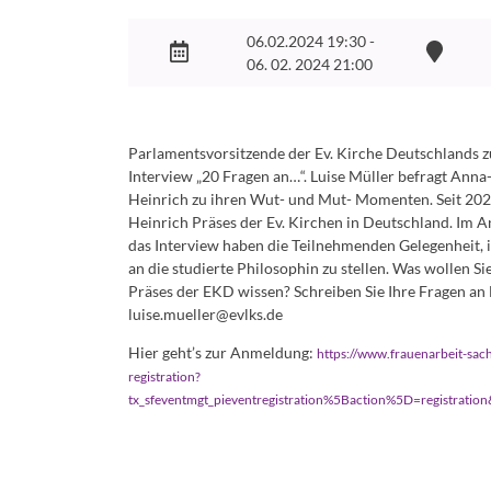
06.02.2024 19:30 -
06. 02. 2024 21:00
Parlamentsvorsitzende der Ev. Kirche Deutschlands 
Interview „20 Fragen an…“. Luise Müller befragt Anna
Heinrich zu ihren Wut- und Mut- Momenten. Seit 202
Heinrich Präses der Ev. Kirchen in Deutschland. Im A
das Interview haben die Teilnehmenden Gelegenheit, 
an die studierte Philosophin zu stellen. Was wollen Si
Präses der EKD wissen? Schreiben Sie Ihre Fragen an 
luise.mueller@evlks.de
Hier geht’s zur Anmeldung:
https://www.frauenarbeit-sac
registration?
tx_sfeventmgt_pieventregistration%5Baction%5D=registrat