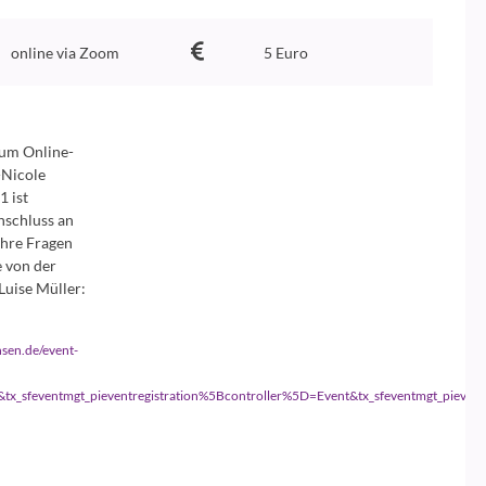
online via Zoom
5 Euro
zum Online-
-Nicole
1 ist
nschluss an
ihre Fragen
e von der
Luise Müller:
hsen.de/event-
ion&tx_sfeventmgt_pieventregistration%5Bcontroller%5D=Event&tx_sfeventmgt_p