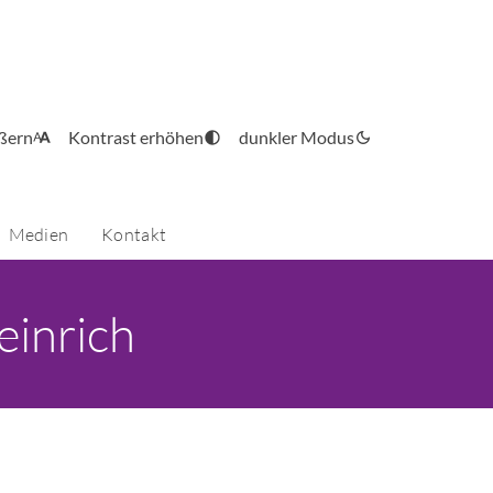
ößern
Kontrast erhöhen
dunkler Modus
Medien
Kontakt
einrich