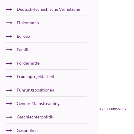
Deutsch-Tschechische Vernetzung
Einkommen
Europa
Familie
Fördermittel
Frauenprojektarbeit
Führungspositionen
Gender Mainstreaming
ieventregistration%5Bevent%5D=258&cHash=3e1e907fefdf5b0df2412533880593b7
Geschlechterpolitik
Gesundheit