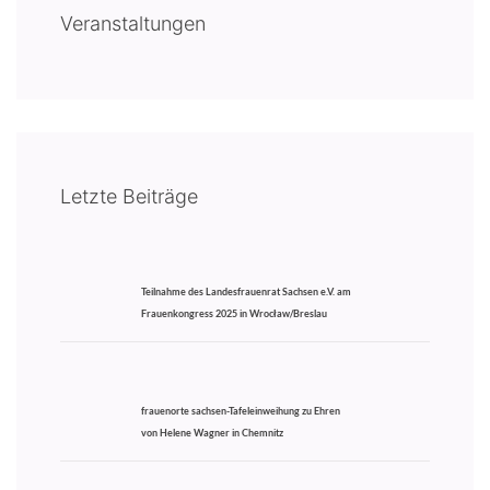
Veranstaltungen
Letzte Beiträge
Teilnahme des Landesfrauenrat Sachsen e.V. am
Frauenkongress 2025 in Wrocław/Breslau
frauenorte sachsen-Tafeleinweihung zu Ehren
von Helene Wagner in Chemnitz