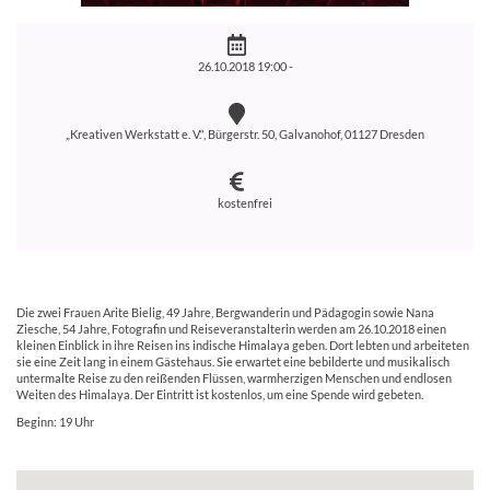
26.10.2018 19:00 -
„Kreativen Werkstatt e. V.“, Bürgerstr. 50, Galvanohof, 01127 Dresden
kostenfrei
Die zwei Frauen Arite Bielig, 49 Jahre, Bergwanderin und Pädagogin sowie Nana
Ziesche, 54 Jahre, Fotografin und Reiseveranstalterin werden am 26.10.2018 einen
kleinen Einblick in ihre Reisen ins indische Himalaya geben. Dort lebten und arbeiteten
sie eine Zeit lang in einem Gästehaus. Sie erwartet eine bebilderte und musikalisch
untermalte Reise zu den reißenden Flüssen, warmherzigen Menschen und endlosen
Weiten des Himalaya. Der Eintritt ist kostenlos, um eine Spende wird gebeten.
Beginn: 19 Uhr