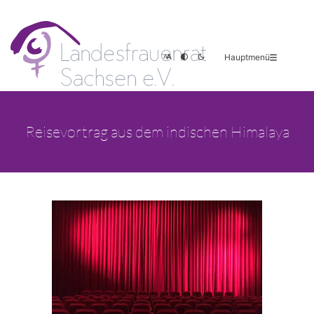
Hauptmenü
Reisevortrag aus dem indischen Himalaya