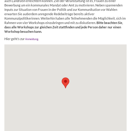
auch Landrätin erleichtern können. Ziel der Veranstaltung ist es, Frauen zu einer
Bewerbung um ein kommunales Mandat oder Amt zu motivieren. Neben spannenden
Inputs zur Situation von Frauen in der Politik und zur Kommunikation vor Wahlen
erwarten Sie außerdem anregende Redebeiträge bereits aktiver
Kommunalpolitikerinnen. Weiterhin haben alle Teilnehmenden die Möglichkeit, sich im
Rahmen von vier Workshops einzubringen und mit zu diskutieren.
Bitte beachten Sie,
dass alle Workshops zur gleichen Zeit stattfinden und jede Person daher nur einen
Workshop besuchen kann.
Hier geht’s zur
.
Anmeldung