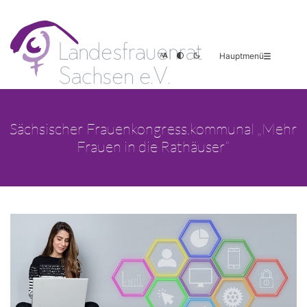
Hauptmenü
Sächsischer Frauenkongress.kommunal „Mehr
Frauen in die Rathäuser“