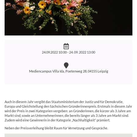
24.09.2022 10:00 -
24. 09. 2022 13:00
Mediencampus Villa Ida, Poetenweg 28, 04155 Leipzig
Auch in diesem Jahr vergibt das Staatsministerium der Justiz und für Demokratie,
Europa und Gleichstellung den Sächsischen Gründerinnenpreis. Erstmals in diesem Jahr
wird der Preis in zwei Kategorien vergeben: an Gründerinnen, die kürzer als 3 Jahre am
Markt sind, sowie an Unternehmerinnen, die bereits länger als 3 Jahre am Markt sind.
Zudem wird eine Gewinnerin in der Kategorie „Nachhaltigkeit“ prämiert.
Neben der Preisverleihung bleibt Raum für Vernetzung und Gespräche.