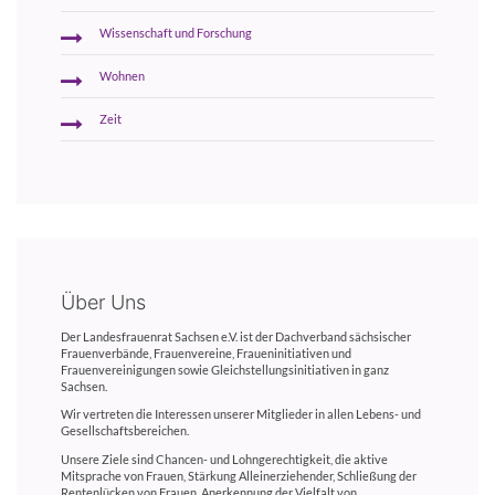
Wissenschaft und Forschung
Wohnen
Zeit
Über Uns
Der Landesfrauenrat Sachsen e.V. ist der Dachverband sächsischer
Frauenverbände, Frauenvereine, Fraueninitiativen und
Frauenvereinigungen sowie Gleichstellungsinitiativen in ganz
Sachsen.
Wir vertreten die Interessen unserer Mitglieder in allen Lebens- und
Gesellschaftsbereichen.
Unsere Ziele sind Chancen- und Lohngerechtigkeit, die aktive
Mitsprache von Frauen, Stärkung Alleinerziehender, Schließung der
Rentenlücken von Frauen, Anerkennung der Vielfalt von