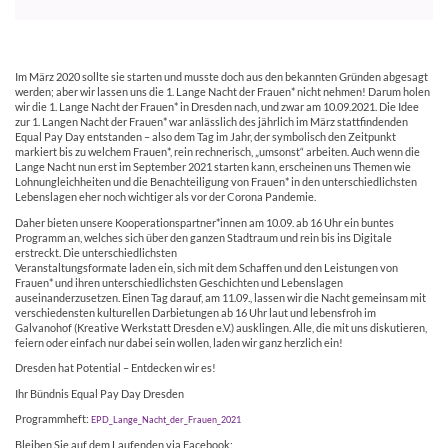
Im März 2020 sollte sie starten und musste doch aus den bekannten Gründen abgesagt
werden; aber wir lassen uns die 1. Lange Nacht der Frauen* nicht nehmen! Darum holen
wir die 1. Lange Nacht der Frauen* in Dresden nach, und zwar am 10.09.2021. Die Idee
zur 1. Langen Nacht der Frauen* war anlässlich des jährlich im März stattfindenden
Equal Pay Day entstanden – also dem Tag im Jahr, der symbolisch den Zeitpunkt
markiert bis zu welchem Frauen*, rein rechnerisch, „umsonst“ arbeiten. Auch wenn die
Lange Nacht nun erst im September 2021 starten kann, erscheinen uns Themen wie
Lohnungleichheiten und die Benachteiligung von Frauen* in den unterschiedlichsten
Lebenslagen eher noch wichtiger als vor der Corona Pandemie.
Daher bieten unsere Kooperationspartner*innen am 10.09. ab 16 Uhr ein buntes
Programm an, welches sich über den ganzen Stadtraum und rein bis ins Digitale
erstreckt. Die unterschiedlichsten
Veranstaltungsformate laden ein, sich mit dem Schaffen und den Leistungen von
Frauen* und ihren unterschiedlichsten Geschichten und Lebenslagen
auseinanderzusetzen. Einen Tag darauf, am 11.09., lassen wir die Nacht gemeinsam mit
verschiedensten kulturellen Darbietungen ab 16 Uhr laut und lebensfroh im
Galvanohof (Kreative Werkstatt Dresden e.V.) ausklingen. Alle, die mit uns diskutieren,
feiern oder einfach nur dabei sein wollen, laden wir ganz herzlich ein!
Dresden hat Potential – Entdecken wir es!
Ihr Bündnis Equal Pay Day Dresden
Programmheft:
EPD_Lange_Nacht_der_Frauen_2021
Bleiben Sie auf dem Laufenden via Facebook: