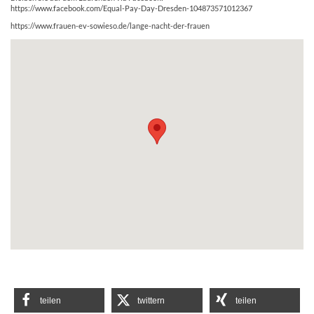
https://www.facebook.com/Equal-Pay-Day-Dresden-104873571012367
https://www.frauen-ev-sowieso.de/lange-nacht-der-frauen
teilen
twittern
teilen