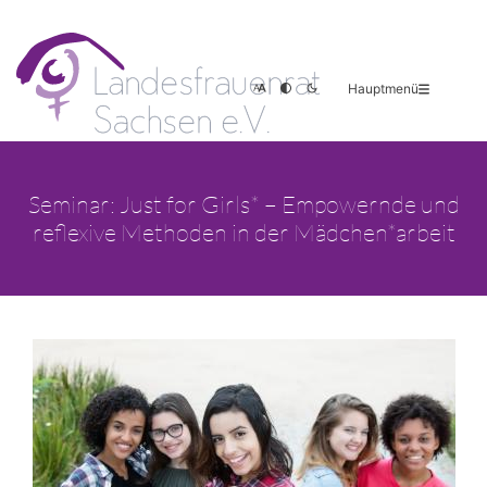
Hauptmenü
Seminar: Just for Girls* – Empowernde und
reflexive Methoden in der Mädchen*arbeit