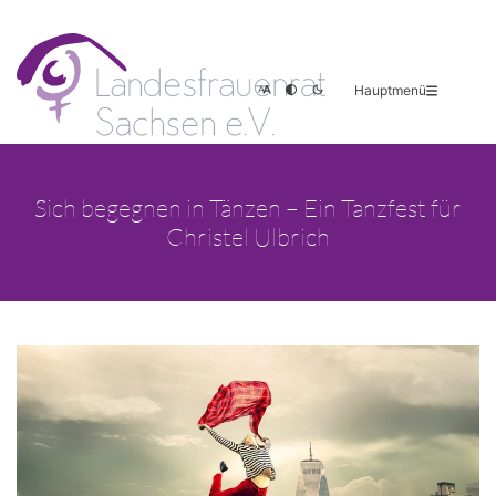
Hauptmenü
Sich begegnen in Tänzen – Ein Tanzfest für
Christel Ulbrich