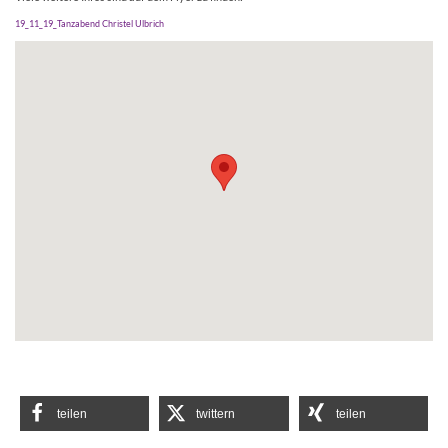
19_11_19_Tanzabend Christel Ulbrich
teilen
twittern
teilen