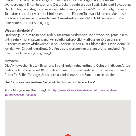
Wanderungen, Erkundungen und Gesprächen, begleitet von Spaß, Spiel und Bewegung.
Die Ausflüge und Angebote werden in Abstimmung mit dem Wetter, der allgemeinen
Tagesform und dem Alter der Kinder gestaltet. Für den Tagesausklang und Austausch
am Abend stehen im urgemütlichen Dreiseitenhof innen Wohlfühlräume und außen
eine Feuerstelle zur Verfügung.
Was wird geboten?
Unterwegs sein, miteinander reden, zusammen erkennen und entdecken, gemeinsam
aktiv sein – mal entspannt, mal verspielt, mal sportlich – all das gehört zu unseren
Plänen für unsere Aktivwoche. Dabei können Sie den Alltag hinter sich lassen, denn Sie
werden vor Ort voll verpflegt. Die Angebote werden von uns angeleitet und auch für
eine Kindebetreuung ist gesorgt.
Mit wem?
Die Aktivwochen bieten Ihnen und Ihren Kindern eine optimale Gelegenheit, den Alltag
hinter sich zu lassen und 10 Ein-Eltern-Familien kennenzulernen. Sie haben Zeit und
Raum für Selbstfürsorge, Austausch und ein bewusstes Familienmiteinander.
Die Aktivwochen sind ein Angebot des Frauenförderwerk e.V.
Anmeldungen sind hier möglich:
https://www.alisa-sachsen.de/event/aktivwochen-fuer-
alleinerziehende-2023-08