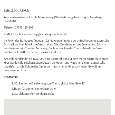
Zeit:
15.30-17.30 Uhr
Ansprechpartnerin:
Ursula Mornhinweg (Gleichstellungsbeauftragte Annaberg-
Buchholz)
Telefon:
03733 425-203
E-Mail:
Ursula.mornhinweg@annaberg-buchholz.de
Im Foyer des Rathauses findet am 22. November in Annaberg-Buchholz eine szenische
Darstellung über häusliche Gewalt statt. Die KünstlerInnen des Ensembles „Eduard-
von-Winterstein-Theater Annaberg-Buchholz rücken das Thema häusliche Gewalt
durch eine künstlerische Performance ins Licht.
Anschließend findet ab 16.30 Uhr eine Lichteraktion auf dem Markt am Rathaus statt.
Hier werden als Zeichen gegen Gewalt an Frauen und Mädchen Lichter aufgestellt,
angelehnt an die Zahlen der Opfer von häuslicher und sexualisierter Gewalt im
vergangenen Jahr.
Programm:
30: Szenische Darstellung zum Thema „Häusliche Gewalt“
Raum für gemeinsame Gespräche
30: Lichteraktion auf dem Markt