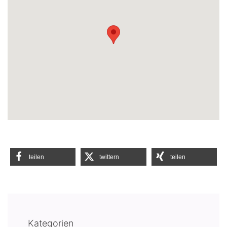
teilen
twittern
teilen
Kategorien