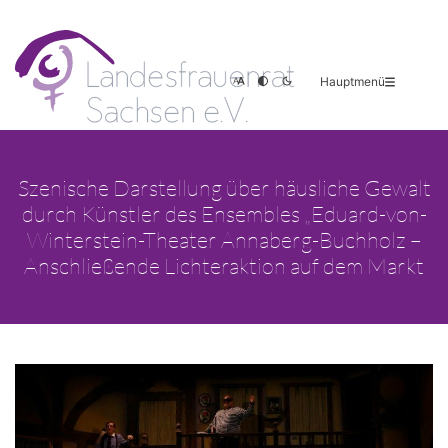
Hauptmenü
Szenische Darstellung über häusliche Gewalt
durch Künstler des Ensembles „Eduard-von-
Winterstein-Theater Annaberg-Buchholz –
Anschließende Lichteraktion auf dem Markt