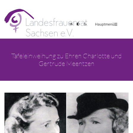
Hauptmenü
Tafeleinweihung zu Ehren Charlotte und
Gertrude Meentzen