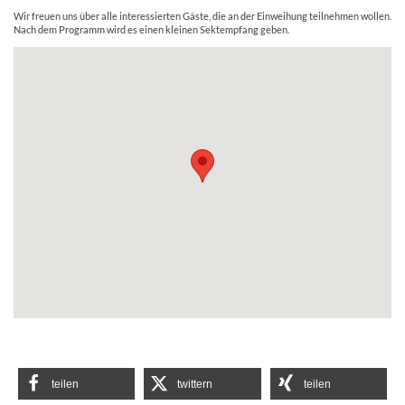
Wir freuen uns über alle interessierten Gäste, die an der Einweihung teilnehmen wollen.
Nach dem Programm wird es einen kleinen Sektempfang geben.
teilen
twittern
teilen