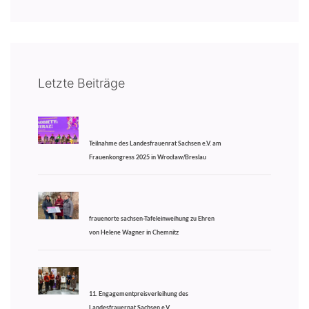
Letzte Beiträge
Teilnahme des Landesfrauenrat Sachsen e.V. am
Frauenkongress 2025 in Wrocław/Breslau
frauenorte sachsen-Tafeleinweihung zu Ehren
von Helene Wagner in Chemnitz
11. Engagementpreisverleihung des
Landesfrauernat Sachsen e.V.