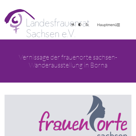
Hauptmenü
Vernissage der frauenorte sachsen-
Wanderausstellung in Borna