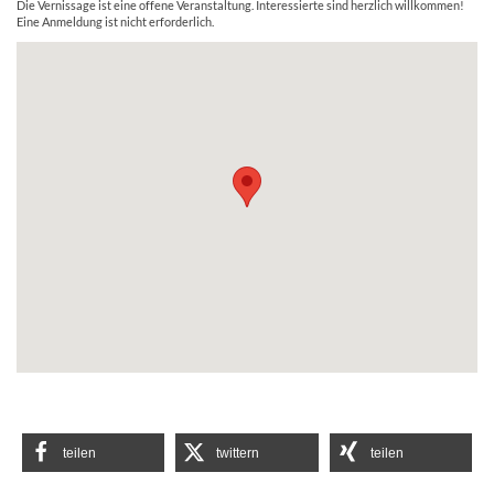
Die Vernissage ist eine offene Veranstaltung. Interessierte sind herzlich willkommen!
Eine Anmeldung ist nicht erforderlich.
teilen
twittern
teilen