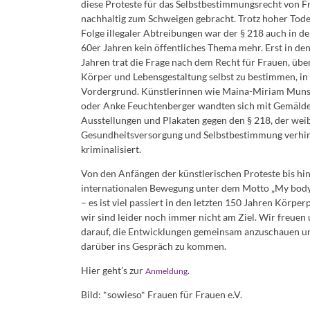
diese Proteste für das Selbstbestimmungsrecht von F
nachhaltig zum Schweigen gebracht. Trotz hoher Tode
Folge illegaler Abtreibungen war der § 218 auch in d
60er Jahren kein öffentliches Thema mehr. Erst in de
Jahren trat die Frage nach dem Recht für Frauen, übe
Körper und Lebensgestaltung selbst zu bestimmen, in
Vordergrund. Künstlerinnen wie Maina-Miriam Munsk
oder Anke Feuchtenberger wandten sich mit Gemälde
Ausstellungen und Plakaten gegen den § 218, der wei
Gesundheitsversorgung und Selbstbestimmung verhi
kriminalisiert.
Von den Anfängen der künstlerischen Proteste bis hin
internationalen Bewegung unter dem Motto „My body
– es ist viel passiert in den letzten 150 Jahren Körper
wir sind leider noch immer nicht am Ziel. Wir freuen
darauf, die Entwicklungen gemeinsam anzuschauen u
darüber ins Gespräch zu kommen.
Hier geht’s zur
.
Anmeldung
Bild: *sowieso* Frauen für Frauen e.V.