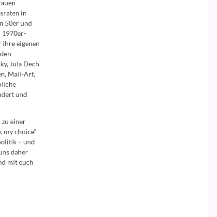
rauen
sraten in
en 50er und
n 1970er-
r ihre eigenen
 den
y, Jula Dech
n, Mail-Art,
bliche
ndert und
 zu einer
, my choice“
politik – und
 uns daher
nd mit euch