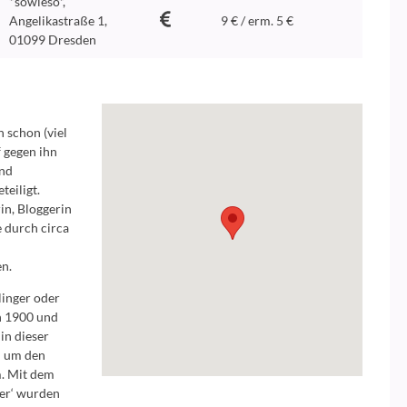
*sowieso*,
Angelikastraße 1,
9 € / erm. 5 €
01099 Dresden
 schon (viel
f gegen ihn
und
eiligt.
n, Bloggerin
e durch circa
m
n.
linger oder
n 1900 und
in dieser
: um den
. Mit dem
er‘ wurden