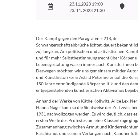
23.11.2023 19:00 -
23. 11. 2023 21:30
Der Kampf gegen den Paragrafen § 218, der
Schwangerschaftsabbrüche ächtet, dauert bekanntlich
zu) lange an. Am politischen und aktivistischen Kamp
und für mehr Selbstbestimmungsrecht über Körper 
Lebensgestaltung waren immer auch Künstlerinnen bet
Deswegen möchten wir uns gemeinsam mit der Autori
und Kunsthistorikerin Astrid Petermeier auf die Reis
150 Jahre entmündigende Körperpolitik und den de
entgegenstehenden künstlerischen Aktivismus begebe
Anhand der Werke von Käthe Kollwitz, Alice Lex-Ner
Hanna Nagel kann so die Sichtweise der Zeit zwische
1931 nachvollzogen werden. Es wird deutlich, dass es 
ersten Welle des Protestes um eine Klassenfrage ging
Zusammenhang zwischen Armut und Kinderreichtum
Faschismus und seinem Verlangen nach ‚Kanonenfutt