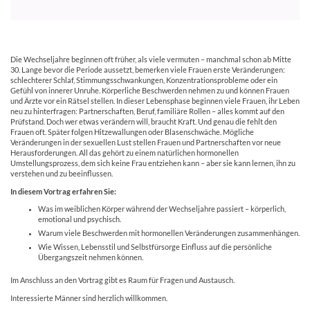
Die Wechseljahre beginnen oft früher, als viele vermuten – manchmal schon ab Mitte
30. Lange bevor die Periode aussetzt, bemerken viele Frauen erste Veränderungen:
schlechterer Schlaf, Stimmungsschwankungen, Konzentrationsprobleme oder ein
Gefühl von innerer Unruhe. Körperliche Beschwerden nehmen zu und können Frauen
und Ärzte vor ein Rätsel stellen. In dieser Lebensphase beginnen viele Frauen, ihr Leben
neu zu hinterfragen: Partnerschaften, Beruf, familiäre Rollen – alles kommt auf den
Prüfstand. Doch wer etwas verändern will, braucht Kraft. Und genau die fehlt den
Frauen oft. Später folgen Hitzewallungen oder Blasenschwäche. Mögliche
Veränderungen in der sexuellen Lust stellen Frauen und Partnerschaften vor neue
Herausforderungen. All das gehört zu einem natürlichen hormonellen
Umstellungsprozess, dem sich keine Frau entziehen kann – aber sie kann lernen, ihn zu
verstehen und zu beeinflussen.
In diesem Vortrag erfahren Sie:
Was im weiblichen Körper während der Wechseljahre passiert – körperlich,
emotional und psychisch.
Warum viele Beschwerden mit hormonellen Veränderungen zusammenhängen.
Wie Wissen, Lebensstil und Selbstfürsorge Einfluss auf die persönliche
Übergangszeit nehmen können.
Im Anschluss an den Vortrag gibt es Raum für Fragen und Austausch.
Interessierte Männer sind herzlich willkommen.