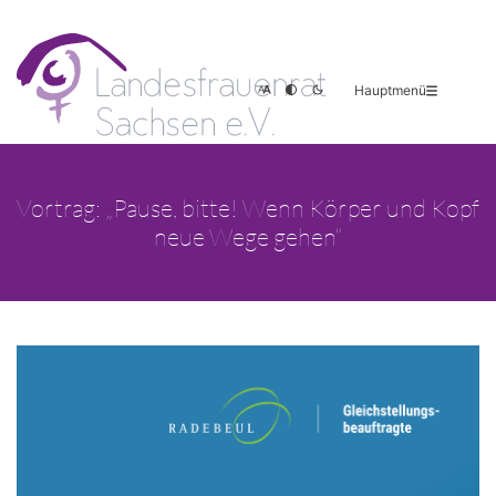
Hauptmenü
Vortrag: „Pause, bitte! Wenn Körper und Kopf
neue Wege gehen“