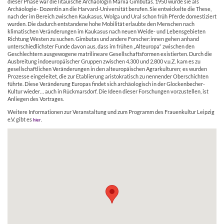
dieser Phase war die litauische Archäologin Mariia Gimbutas. 1950 wurde sie als
Archäologie- Dozentin an die Harvard-Universität berufen. Sie entwickelte die These,
nach der im Bereich zwischen Kaukasus, Wolga und Ural schon früh Pferde domestiziert
wurden. Die dadurch entstandene hohe Mobilität erlaubte den Menschen nach
klimatischen Veränderungen im Kaukasus nach neuen Weide- und Lebensgebieten
Richtung Westen zu suchen. Gimbutas und andere Forscher:innen gehen anhand
unterschiedlichster Funde davon aus, dass im frühen „Alteuropa“ zwischen den
Geschlechtern ausgewogene matrilineare Gesellschaftsformen existierten. Durch die
Ausbreitung indoeuropäischer Gruppen zwischen 4.300 und 2.800 v.u.Z. kam es zu
gesellschaftlichen Veränderungen in den alteuropäischen Agrarkulturen; es wurden
Prozesse eingeleitet, die zur Etablierung aristokratisch zu nennender Oberschichten
führte. Diese Veränderung Europas findet sich archäologisch in der Glockenbecher-
Kultur wieder… auch in Rückmarsdorf. Die Ideen dieser Forschungen vorzustellen, ist
Anliegen des Vortrages.
Weitere Informationen zur Veranstaltung und zum Programm des Frauenkultur Leipzig
e.V. gibt es
.
hier