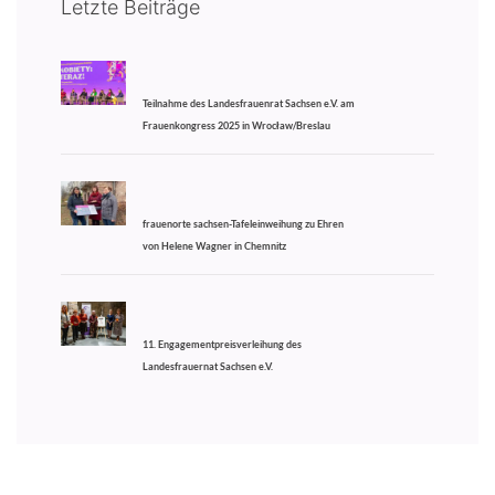
Letzte Beiträge
Teilnahme des Landesfrauenrat Sachsen e.V. am
Frauenkongress 2025 in Wrocław/Breslau
frauenorte sachsen-Tafeleinweihung zu Ehren
von Helene Wagner in Chemnitz
11. Engagementpreisverleihung des
Landesfrauernat Sachsen e.V.