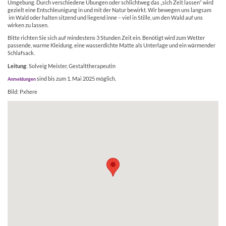
Umgebung. Durch verschiedene Übungen oder schlichtweg das „sich Zeit lassen“ wird
gezielt eine Entschleunigung in und mit der Natur bewirkt. Wir bewegen uns langsam
im Wald oder halten sitzend und liegend inne – viel in Stille, um den Wald auf uns
wirken zu lassen.
Bitte richten Sie sich auf mindestens 3 Stunden Zeit ein. Benötigt wird zum Wetter
passende, warme Kleidung, eine wasserdichte Matte als Unterlage und ein wärmender
Schlafsack.
Leitung
: Solveig Meister, Gestalttherapeutin
sind bis zum 1. Mai 2025 möglich.
Anmeldungen
Bild: Pxhere