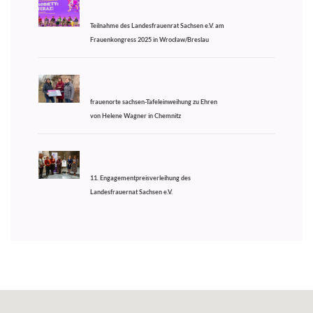
Teilnahme des Landesfrauenrat Sachsen e.V. am
Frauenkongress 2025 in Wrocław/Breslau
frauenorte sachsen-Tafeleinweihung zu Ehren
von Helene Wagner in Chemnitz
11. Engagementpreisverleihung des
Landesfrauernat Sachsen e.V.