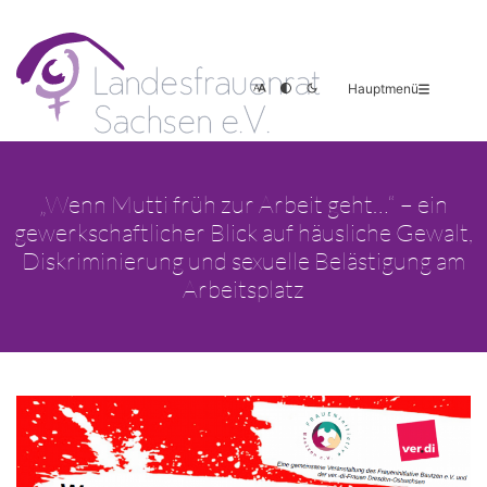
Hauptmenü
„Wenn Mutti früh zur Arbeit geht…“ – ein
gewerkschaftlicher Blick auf häusliche Gewalt,
Diskriminierung und sexuelle Belästigung am
Arbeitsplatz