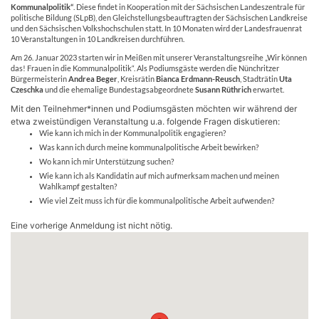
Kommunalpolitik“
. Diese findet in Kooperation mit der Sächsischen Landeszentrale für
politische Bildung (SLpB), den Gleichstellungsbeauftragten der Sächsischen Landkreise
und den Sächsischen Volkshochschulen statt. In 10 Monaten wird der Landesfrauenrat
10 Veranstaltungen in 10 Landkreisen durchführen.
Am 26. Januar 2023 starten wir in Meißen mit unserer Veranstaltungsreihe „Wir können
das! Frauen in die Kommunalpolitik“. Als Podiumsgäste werden die Nünchritzer
Bürgermeisterin
Andrea Beger
, Kreisrätin
Bianca Erdmann-Reusch
, Stadträtin
Uta
Czeschka
und die ehemalige Bundestagsabgeordnete
Susann Rüthrich
erwartet.
Mit den Teilnehmer*innen und Podiumsgästen möchten wir während der
etwa zweistündigen Veranstaltung u.a. folgende Fragen diskutieren:
Wie kann ich mich in der Kommunalpolitik engagieren?
Was kann ich durch meine kommunalpolitische Arbeit bewirken?
Wo kann ich mir Unterstützung suchen?
Wie kann ich als Kandidatin auf mich aufmerksam machen und meinen
Wahlkampf gestalten?
Wie viel Zeit muss ich für die kommunalpolitische Arbeit aufwenden?
Eine vorherige Anmeldung ist nicht nötig.