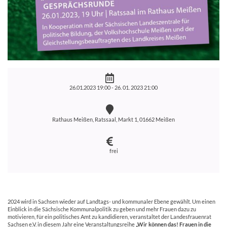
26.01.2023 19:00 -
26. 01. 2023 21:00
Rathaus Meißen, Ratssaal, Markt 1, 01662 Meißen
frei
2024 wird in Sachsen wieder auf Landtags- und kommunaler Ebene gewählt. Um einen
Einblick in die Sächsische Kommunalpolitik zu geben und mehr Frauen dazu zu
motivieren, für ein politisches Amt zu kandidieren, veranstaltet der Landesfrauenrat
Sachsen e.V. in diesem Jahr eine Veranstaltungsreihe
„Wir können das! Frauen in die