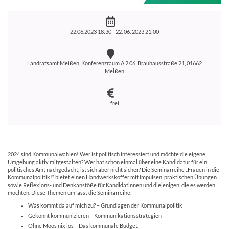
22.06.2023 18:30 -
22. 06. 2023 21:00
Landratsamt Meißen, Konferenzraum A 2.06, Brauhausstraße 21, 01662
Meißen
frei
2024 sind Kommunalwahlen! Wer ist politisch interessiert und möchte die eigene
Umgebung aktiv mitgestalten? Wer hat schon einmal über eine Kandidatur für ein
politisches Amt nachgedacht, ist sich aber nicht sicher? Die Seminarreihe „Frauen in die
Kommunalpolitik!“ bietet einen Handwerkskoffer mit Impulsen, praktischen Übungen
sowie Reflexions- und Denkanstöße für Kandidatinnen und diejenigen, die es werden
möchten. Diese Themen umfasst die Seminarreihe:
Was kommt da auf mich zu? – Grundlagen der Kommunalpolitik
Gekonnt kommunizieren – Kommunikationsstrategien
Ohne Moos nix los – Das kommunale Budget