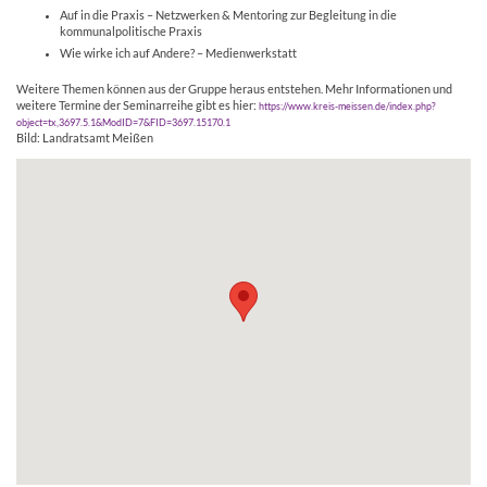
Auf in die Praxis – Netzwerken & Mentoring zur Begleitung in die
kommunalpolitische Praxis
Wie wirke ich auf Andere? – Medienwerkstatt
Weitere Themen können aus der Gruppe heraus entstehen. Mehr Informationen und
weitere Termine der Seminarreihe gibt es hier:
https://www.kreis-meissen.de/index.php?
object=tx,3697.5.1&ModID=7&FID=3697.15170.1
Bild: Landratsamt Meißen