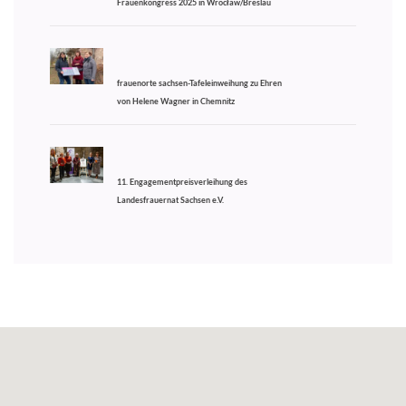
Frauenkongress 2025 in Wrocław/Breslau
frauenorte sachsen-Tafeleinweihung zu Ehren
von Helene Wagner in Chemnitz
11. Engagementpreisverleihung des
Landesfrauernat Sachsen e.V.