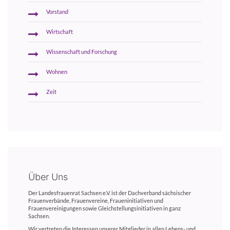
Vorstand
Wirtschaft
Wissenschaft und Forschung
Wohnen
Zeit
Über Uns
Der Landesfrauenrat Sachsen e.V. ist der Dachverband sächsischer
Frauenverbände, Frauenvereine, Fraueninitiativen und
Frauenvereinigungen sowie Gleichstellungsinitiativen in ganz
Sachsen.
Wir vertreten die Interessen unserer Mitglieder in allen Lebens- und