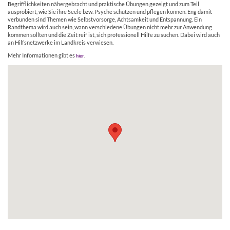
Begrifflichkeiten nähergebracht und praktische Übungen gezeigt und zum Teil
ausprobiert, wie Sie ihre Seele bzw. Psyche schützen und pflegen können. Eng damit
verbunden sind Themen wie Selbstvorsorge, Achtsamkeit und Entspannung. Ein
Randthema wird auch sein, wann verschiedene Übungen nicht mehr zur Anwendung
kommen sollten und die Zeit reif ist, sich professionell Hilfe zu suchen. Dabei wird auch
an Hilfsnetzwerke im Landkreis verwiesen.
Mehr Informationen gibt es
.
hier