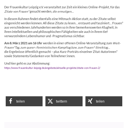
Der Frauenkultur Leipzig e.V. veranstaltet zur Zeit ein kleines Online-Projekt, für das
Zitate von Frauen*
gesucht werden,
die ermutigen…
In diesem Rahmen findet ebenfalls eine Mitmach-Aktion statt, zu der Zitate selbst
eingereicht werden können. All diese Zitate zu lesen… erstaunt und fasziniert… Frauen*
aus verschiedenen Jahrhunderten werden so in ihrer bemerkenswerten Klugheit, in
ihren intellektuellen und philosophischen Fähigkeiten wie auch in ihrem tief
verwurzelndem Lebenshumor und -Pragmatismus sichtbar.
Am 8. März 2021 um 16 Uhr
werden in einer offenen Online-Veranstaltung zum
Welt-
Frauen*Tag, zum queer-/feministischen Kampftag bzw. zum Frauen*-Streiktag
…
die Ergebnisse öffentlich gemacht – plus Kurz-Porträts einzelner Zitat-Autorinnen*
sowie Statements/Gedanken von Teilnehmer:innen.
Und hier geht es zur Abstimmung:
https://www.frauenkultur-leipzig.de/angebote/aktuelle-projekte/zitate-von-frauen-2/
teilen
twittern
teilen