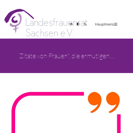
Hauptmenü
Zitate von Frauen*, die ermutigen…