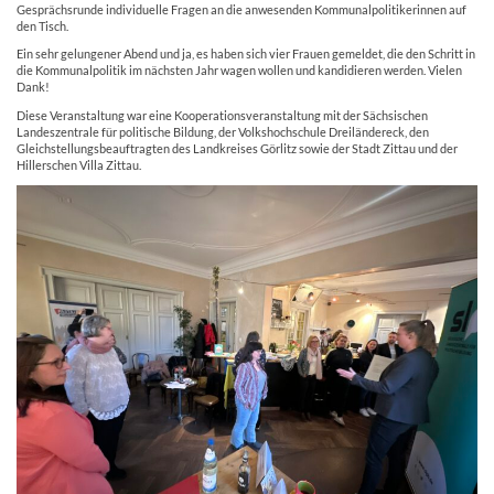
Gesprächsrunde individuelle Fragen an die anwesenden Kommunalpolitikerinnen auf
den Tisch.
Ein sehr gelungener Abend und ja, es haben sich vier Frauen gemeldet, die den Schritt in
die Kommunalpolitik im nächsten Jahr wagen wollen und kandidieren werden. Vielen
Dank!
Diese Veranstaltung war eine Kooperationsveranstaltung mit der Sächsischen
Landeszentrale für politische Bildung, der Volkshochschule Dreiländereck, den
Gleichstellungsbeauftragten des Landkreises Görlitz sowie der Stadt Zittau und der
Hillerschen Villa Zittau.