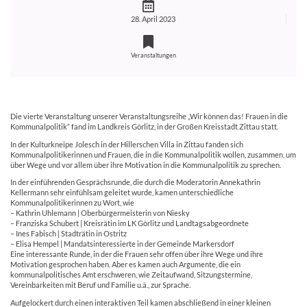
28. April 2023
Veranstaltungen
Die vierte Veranstaltung unserer Veranstaltungsreihe „Wir können das! Frauen in die
Kommunalpolitik“ fand im Landkreis Görlitz, in der Großen Kreisstadt Zittau statt.
In der Kulturkneipe Jolesch in der Hillerschen Villa in Zittau fanden sich
Kommunalpolitikerinnen und Frauen, die in die Kommunalpolitik wollen, zusammen, um
über Wege und vor allem über ihre Motivation in die Kommunalpolitik zu sprechen.
In der einführenden Gesprächsrunde, die durch die Moderatorin Annekathrin
Kellermann sehr einfühlsam geleitet wurde, kamen unterschiedliche
Kommunalpolitikerinnen zu Wort, wie
– Kathrin Uhlemann | Oberbürgermeisterin von Niesky
– Franziska Schubert | Kreisrätin im LK Görlitz und Landtagsabgeordnete
– Ines Fabisch | Stadträtin in Ostritz
– Elisa Hempel | Mandatsinteressierte in der Gemeinde Markersdorf
Eine interessante Runde, in der die Frauen sehr offen über ihre Wege und ihre
Motivation gesprochen haben. Aber es kamen auch Argumente, die ein
kommunalpolitisches Amt erschweren, wie Zeitaufwand, Sitzungstermine,
Vereinbarkeiten mit Beruf und Familie u.ä., zur Sprache.
Aufgelockert durch einen interaktiven Teil kamen abschließend in einer kleinen