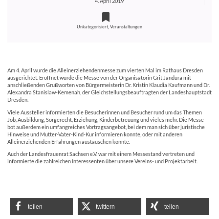
4. April 2019
,
Unkategorisiert
Veranstaltungen
Am 4. April wurde die Alleinerziehendenmesse zum vierten Mal im Rathaus Dresden
ausgerichtet. Eröffnet wurde die Messe von der Organisatorin Grit Jandura mit
anschließenden Grußworten von Bürgermeisterin Dr. Kristin Klaudia Kaufmann und Dr.
Alexandra Stanislaw-Kemenah, der Gleichstellungsbeauftragten der Landeshauptstadt
Dresden.
Viele Aussteller informierten die Besucherinnen und Besucher rund um das Themen
Job, Ausbildung, Sorgerecht, Erziehung, Kinderbetreuung und vieles mehr. Die Messe
bot außerdem ein umfangreiches Vortragsangebot, bei dem man sich über juristische
Hinweise und Mutter-Vater-Kind-Kur informieren konnte, oder mit anderen
Alleinerziehenden Erfahrungen austauschen konnte.
Auch der Landesfrauenrat Sachsen e.V. war mit einem Messestand vertreten und
informierte die zahlreichen Interessenten über unsere Vereins- und Projektarbeit.
teilen
twittern
teilen