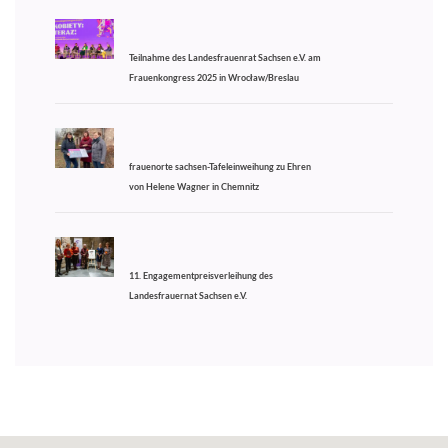
Teilnahme des Landesfrauenrat Sachsen e.V. am
Frauenkongress 2025 in Wrocław/Breslau
frauenorte sachsen-Tafeleinweihung zu Ehren
von Helene Wagner in Chemnitz
11. Engagementpreisverleihung des
Landesfrauernat Sachsen e.V.