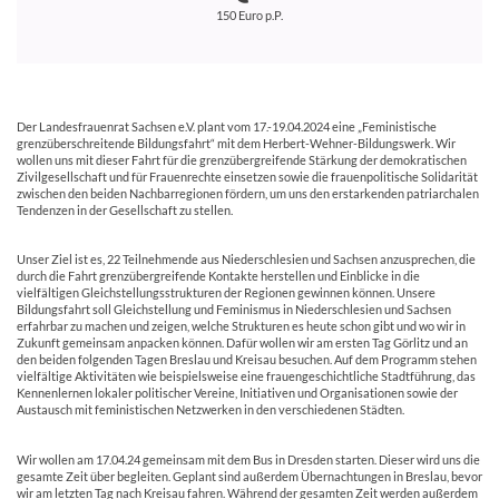
150 Euro p.P.
Der Landesfrauenrat Sachsen e.V. plant vom 17.-19.04.2024 eine „Feministische
grenzüberschreitende Bildungsfahrt“ mit dem Herbert-Wehner-Bildungswerk. Wir
wollen uns mit dieser Fahrt für die grenzübergreifende Stärkung der demokratischen
Zivilgesellschaft und für Frauenrechte einsetzen sowie die frauenpolitische Solidarität
zwischen den beiden Nachbarregionen fördern, um uns den erstarkenden patriarchalen
Tendenzen in der Gesellschaft zu stellen.
X
Unser Ziel ist es, 22 Teilnehmende aus Niederschlesien und Sachsen anzusprechen, die
durch die Fahrt grenzübergreifende Kontakte herstellen und Einblicke in die
vielfältigen Gleichstellungsstrukturen der Regionen gewinnen können. Unsere
Bildungsfahrt soll Gleichstellung und Feminismus in Niederschlesien und Sachsen
erfahrbar zu machen und zeigen, welche Strukturen es heute schon gibt und wo wir in
Zukunft gemeinsam anpacken können. Dafür wollen wir am ersten Tag Görlitz und an
den beiden folgenden Tagen Breslau und Kreisau besuchen. Auf dem Programm stehen
vielfältige Aktivitäten wie beispielsweise eine frauengeschichtliche Stadtführung, das
Kennenlernen lokaler politischer Vereine, Initiativen und Organisationen sowie der
Austausch mit feministischen Netzwerken in den verschiedenen Städten.
X
Wir wollen am 17.04.24 gemeinsam mit dem Bus in Dresden starten. Dieser wird uns die
gesamte Zeit über begleiten. Geplant sind außerdem Übernachtungen in Breslau, bevor
wir am letzten Tag nach Kreisau fahren. Während der gesamten Zeit werden außerdem