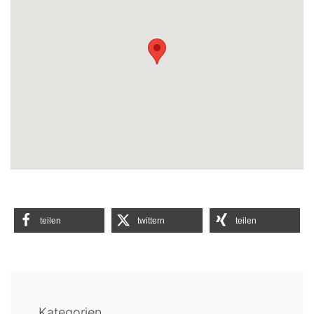
teilen
twittern
teilen
Kategorien