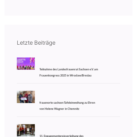
Letzte Beiträge
Teilnahme des Landesfrauenrat Sachsen e.V. am
Frauenkongress 2025 in Wrocław/Breslau
frauenorte sachsen-Tafeleinweihung zu Ehren
von Helene Wagner in Chemnitz
11. Engagementpreisverleihung des