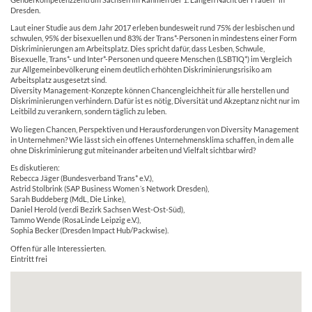
Dresden.
Laut einer Studie aus dem Jahr 2017 erleben bundesweit rund 75% der lesbischen und
schwulen, 95% der bisexuellen und 83% der Trans*-Personen in mindestens einer Form
Diskriminierungen am Arbeitsplatz. Dies spricht dafür, dass Lesben, Schwule,
Bisexuelle, Trans*- und Inter*-Personen und queere Menschen (LSBTIQ*) im Vergleich
zur Allgemeinbevölkerung einem deutlich erhöhten Diskriminierungsrisiko am
Arbeitsplatz ausgesetzt sind.
Diversity Management-Konzepte können Chancengleichheit für alle herstellen und
Diskriminierungen verhindern. Dafür ist es nötig, Diversität und Akzeptanz nicht nur im
Leitbild zu verankern, sondern täglich zu leben.
Wo liegen Chancen, Perspektiven und Herausforderungen von Diversity Management
in Unternehmen? Wie lässt sich ein offenes Unternehmensklima schaffen, in dem alle
ohne Diskriminierung gut miteinander arbeiten und Vielfalt sichtbar wird?
Es diskutieren:
Rebecca Jäger (Bundesverband Trans* e.V.),
Astrid Stolbrink (SAP Business Women´s Network Dresden),
Sarah Buddeberg (MdL, Die Linke),
Daniel Herold (ver.di Bezirk Sachsen West-Ost-Süd),
Tammo Wende (RosaLinde Leipzig e.V.),
Sophia Becker (Dresden Impact Hub/Packwise).
Offen für alle Interessierten.
Eintritt frei